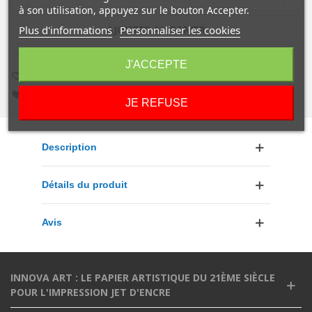
à son utilisation, appuyez sur le bouton Accepter.
Plus d'informations
Personnaliser les cookies
AJOUTER AU PANIER
J'ACCEPTE
AIMER
0
AJOUTER À LA COMPARAISON
0
AJOUTER À LA LISTE DE SOUHAITS
JE REFUSE
Description
Détails du produit
Avis
INNOVA ART : LE PAPIER ARTISTIQUE DU 21ÈME SIÈCLE
POUR L'IMPRESSION JET D'ENCRE