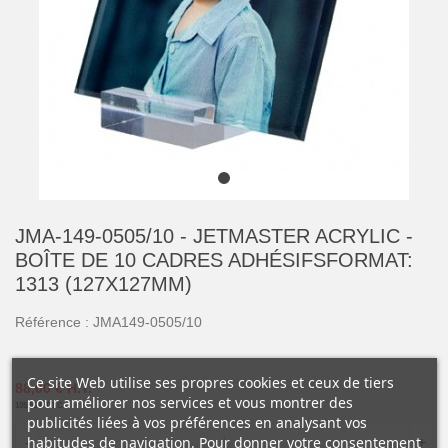
JMA-149-0505/10 - JETMASTER ACRYLIC -
BOÎTE DE 10 CADRES ADHÉSIFSFORMAT:
1313 (127X127MM)
Référence :
JMA149-0505/10
Ce site Web utilise ses propres cookies et ceux de tiers
88,00 €
H.T.
pour améliorer nos services et vous montrer des
105,60 €
T.T.C.
publicités liées à vos préférences en analysant vos
habitudes de navigation. Pour donner votre consentement
-
+