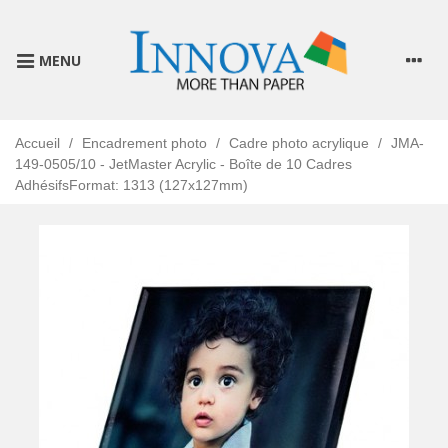
MENU
Accueil
/
Encadrement photo
/
Cadre photo acrylique
/
JMA-
149-0505/10 - JetMaster Acrylic - Boîte de 10 Cadres
AdhésifsFormat: 1313 (127x127mm)