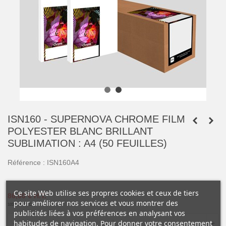
ISN160 - SUPERNOVA CHROME FILM
POLYESTER BLANC BRILLANT
SUBLIMATION : A4 (50 FEUILLES)
Référence :
ISN160A4
Ce site Web utilise ses propres cookies et ceux de tiers
86,00 €
H.T.
pour améliorer nos services et vous montrer des
103,20 €
T.T.C.
publicités liées à vos préférences en analysant vos
habitudes de navigation. Pour donner votre consentement
-
+