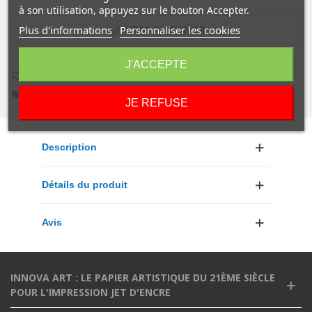
à son utilisation, appuyez sur le bouton Accepter.
Plus d'informations
Personnaliser les cookies
AJOUTER AU PANIER
J'ACCEPTE
AIMER
0
AJOUTER À LA COMPARAISON
0
AJOUTER À LA LISTE DE SOUHAITS
JE REFUSE
Description
Détails du produit
Avis
INNOVA ART : LE PAPIER ARTISTIQUE DU 21ÈME SIÈCLE
POUR L'IMPRESSION JET D'ENCRE