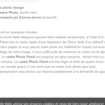
e photo design
ement Photo
, bords noirs
primante jet d'encre photo
format A3
 prêt en quelques minutes
es d'une belle élégance peuvent être réalisés simplement, à l'aide d'un 
 Panel est un cadre rigide d'une épaisseur de 25mm doté d'un adhésif 
ction papier et vous placez votre photo sur l'adhésif en l'ayant corre
llage de votre image, il vous suffit juste de retourner le cadre sur le ta
r. Le
cadre Photo Panel
est proposé en deux versions : bords noirs ou
s minutes. Le
cadre Photo Panel
est très léger et doté de quatre trous 
r un meuble grâce à l'axe livré avec le cadre (voir photo plus bas).
ésentation des photos qui répond parfaitement à la demande de qualit
ite Web utilise ses propres cookies et ceux de tiers pour améliorer