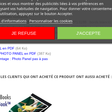
ices et vous montrer des publicités liées à vos préférences en
ysant vos habitudes de navigation. Pour donner votre consenteme
utilisation, appuyez sur le bouton Accepter.
formats suivants :
 d'informations
Personnaliser les cookies
,
Cadre final = 119,4x170,2mm
, bords noirs (PP1318B : bords blancs)
,
Cadre final = 195,6x246,4mm
, bords noirs (PP2025B : bords blancs)
,
Cadre final = 271,8x348mm
JE REFUSE
, bords noirs (PP2835B : bords blancs)
J'ACCEPTE
,
Cadre final = 298x298mm
, bords noirs (PP3030B : bords blancs)
L en PDF
(64 Ko)
ion PHOTO PANEL en PDF
(387 Ko)
ntage : Photo Panel pas à pas
LES CLIENTS QUI ONT ACHETÉ CE PRODUIT ONT AUSSI ACHETÉ :