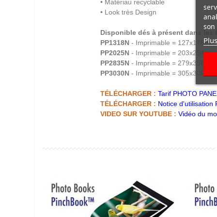
• Matériau recyclable
serv
• Look très Design
anal
son 
Disponible dés à présent dans les 
Plus
PP1318N
- Imprimable = 127x178mm
PP2025N
- Imprimable = 203x254mm
PP2835N
- Imprimable = 279x356mm
PP3030N
- Imprimable = 305x305mm
TÉLÉCHARGER :
Tarif PHOTO PANE
TÉLÉCHARGER :
Notice d'utilisat
VIDEO SUR YOUTUBE :
Vidéo du mo