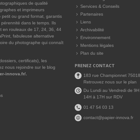
hotographiques de qualité
Services & Conseils
ographes et imprimeurs
Partenaires
 petit ou grand format, garantis
Liens
 pérennité dans le temps. Ils
t en rouleaux de 17, 24, 36, 44
Archivabilité
Print, fabuleuse alternative
Environnement
oire du photographe qui connaît
Mentions légales
Plan du site
ssiers, certificats), les
PRENEZ CONTACT
z nous rejoindre sur le blog
er-innova.fr/
.
183 rue Championnet 7501
Retrouvez nous sur le plan
Du Lundi au Vendredi de 9H
ns
14H à 17H sur RDV
01 47 54 03 13
contact@papier-innova.fr