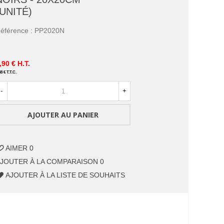
(UNITÉ)
éférence :
PP2020N
,90 €
H.T.
48 €
T.T.C.
-
+
AJOUTER AU PANIER
AIMER
0
JOUTER À LA COMPARAISON
0
AJOUTER À LA LISTE DE SOUHAITS