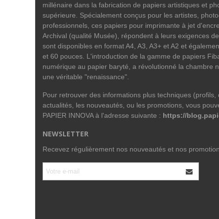
millénaire dans la fabrication de papiers artistiques et p
supérieure. Spécialement conçus pour les artistes, phot
professionnels, ces papiers pour imprimante à jet d'encre
Archival (qualité Musée), répondent à leurs exigences de
sont disponibles en format A4, A3, A3+ et A2 et égalemen
et 60 pouces. L'introduction de la gamme de papiers Fiba
numérique au papier baryté, a révolutionné la chambre n
une véritable "renaissance".
Pour retrouver des informations plus techniques (profils, do
actualités, les nouveautés, ou les promotions, vous pouve
PAPIER INNOVA à l'adresse suivante :
https://blog.papi
NEWSLETTER
Recevez régulièrement nos nouveautés et nos promotio