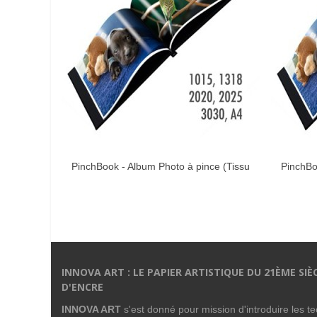
PinchBook - Album Photo à pince (Tissu
PinchBo
AIMER
Noir) 20x20cm avec fenêtre
N
INNOVA ART : LE PAPIER ARTISTIQUE DU 21ÈME SIÈ
D'ENCRE
INNOVA ART
s'est donné pour mission d'introduire les 