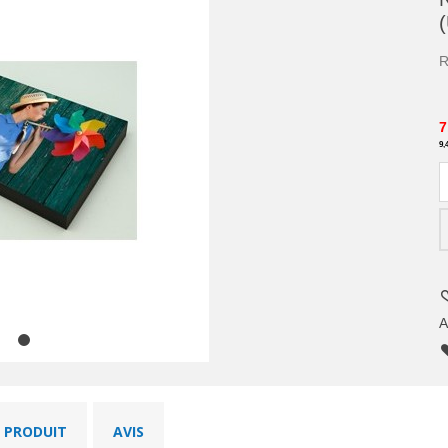
R
7
9,
A
U PRODUIT
AVIS