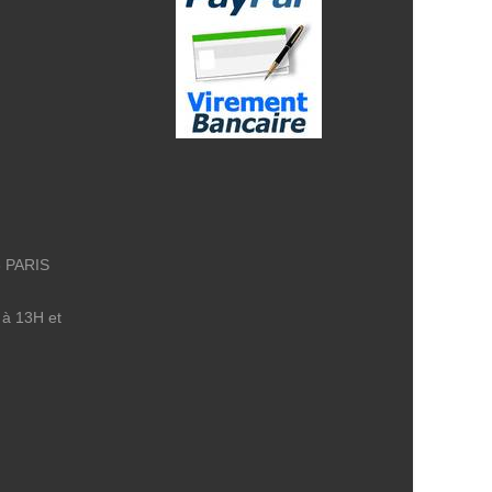
8 PARIS
 à 13H et