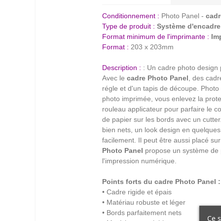
Conditionnement :
Photo Panel -
cadr
Type de produit :
Système d'encadr
Format minimum de l'imprimante :
Im
Format :
203 x 203mm
Description :
: Un cadre photo design
Avec le
cadre Photo Panel
, des cadr
régle et d'un tapis de découpe. Photo
photo imprimée, vous enlevez la prote
rouleau applicateur pour parfaire le co
de papier sur les bords avec un cutte
bien nets, un look design en quelque
facilement. Il peut être aussi placé su
Photo Panel
propose un système de pr
l'impression numérique.
Points forts du
cadre Photo Panel
:
• Cadre rigide et épais
• Matériau robuste et léger
• Bords parfaitement nets
Ce s