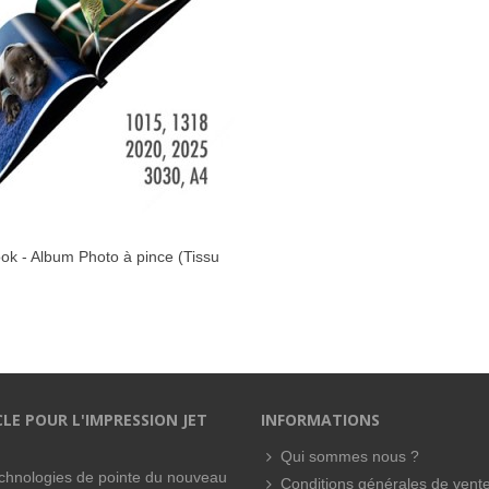
ok - Album Photo à pince (Tissu
AIMER
oir) 30x30cm avec fenêtre
CLE POUR L'IMPRESSION JET
INFORMATIONS
Qui sommes nous ?
technologies de pointe du nouveau
Conditions générales de vent