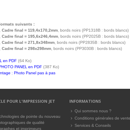
formats suivants :
,
Cadre final = 119,4x170,2mm
, bords noirs (PP1318B : bords blancs)
,
Cadre final = 195,6x246,4mm
, bords noirs (PP2025B : bords blancs)
,
Cadre final = 271,8x348mm
, bords noirs (PP2835B : bords blancs)
,
Cadre final = 298x298mm
, bords noirs (PP3030B : bords blancs)
L en PDF
(64 Ko)
ion PHOTO PANEL en PDF
(387 Ko)
ntage : Photo Panel pas à pas
CLE POUR L'IMPRESSION JET
INFORMATIONS
Qui sommes nous ?
technologies de pointe du nouveau
Conditions générales de vent
hotographiques de qualité
Services & Conseils
ographes et imprimeurs