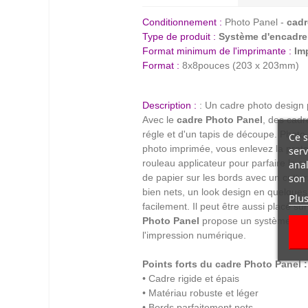
Conditionnement :
Photo Panel -
cadr
Type de produit :
Système d'encadr
Format minimum de l'imprimante :
Im
Format :
8x8pouces (203 x 203mm)
Description :
: Un cadre photo design
Avec le
cadre Photo Panel
, des cadr
régle et d'un tapis de découpe. Photo
Ce s
photo imprimée, vous enlevez la prote
serv
rouleau applicateur pour parfaire le co
anal
de papier sur les bords avec un cutte
son 
bien nets, un look design en quelque
Plus
facilement. Il peut être aussi placé su
Photo Panel
propose un système de pr
l'impression numérique.
Points forts du
cadre Photo Panel
:
• Cadre rigide et épais
• Matériau robuste et léger
• Bords parfaitement nets