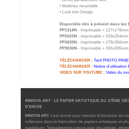
• Matériau recyclable
• Look très Design
Disponible dés à présent dans les 
PP1318N
- Imprimable = 127x178mm
PP2025N
- Imprimable = 203x254mm
PP2835N
- Imprimable = 279x356mm
PP3030N
- Imprimable = 305x305mm
TÉLÉCHARGER :
Tarif PHOTO PANE
TÉLÉCHARGER :
Notice d'utilisat
VIDEO SUR YOUTUBE :
Vidéo du mo
INNOVA ART : LE PAPIER ARTISTIQUE DU 21ÈME SIÈ
D'ENCRE
INNOVA ART
s'est donné pour mission d'introduire les 
millénaire dans la fabrication de papiers artistiques et p
supérieure. Spécialement conçus pour les artistes, phot