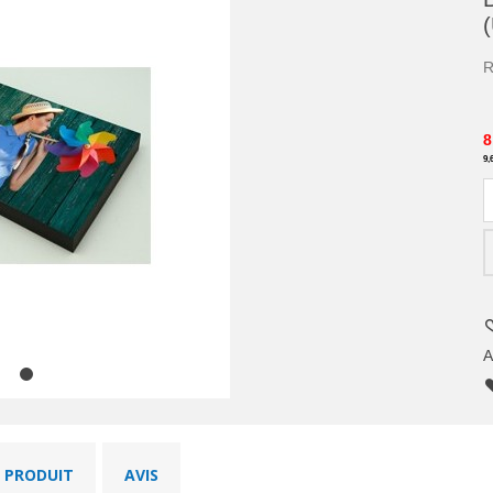
R
8
9,
A
U PRODUIT
AVIS