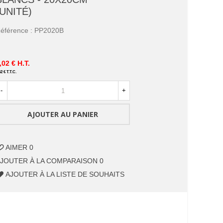
(UNITÉ)
éférence :
PP2020B
,02 €
H.T.
62 €
T.T.C.
-
+
AJOUTER AU PANIER
AIMER
0
JOUTER À LA COMPARAISON
0
AJOUTER À LA LISTE DE SOUHAITS