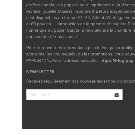
professionnels, ces papiers pour imprimante à jet d'encre
Archival (qualité Musée), répondent à leurs exigences de
sont disponibles en format A4, A3, A3+ et A2 et égalemen
et 60 pouces. L'introduction de la gamme de papiers Fiba
numérique au papier baryté, a révolutionné la chambre n
une véritable "renaissance".
Pour retrouver des informations plus techniques (profils, do
actualités, les nouveautés, ou les promotions, vous pouve
PAPIER INNOVA à l'adresse suivante :
https://blog.papi
NEWSLETTER
Recevez régulièrement nos nouveautés et nos promotio