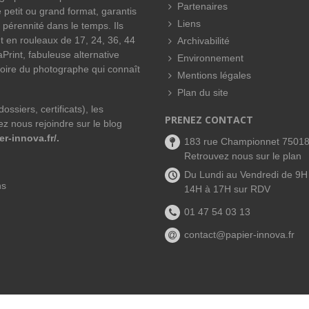
Partenaires
 petit ou grand format, garantis
Liens
 pérennité dans le temps. Ils
t en rouleaux de 17, 24, 36, 44
Archivabilité
Print, fabuleuse alternative
Environnement
oire du photographe qui connaît
Mentions légales
Plan du site
ssiers, certificats), les
PRENEZ CONTACT
z nous rejoindre sur le blog
er-innova.fr/
.
183 rue Championnet 7501
Retrouvez nous sur le plan
Du Lundi au Vendredi de 9H
ns
14H à 17H sur RDV
01 47 54 03 13
contact@papier-innova.fr