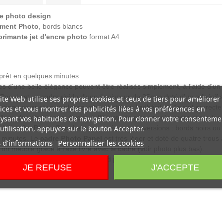
e photo design
ement Photo
, bords blancs
primante jet d'encre photo
format A4
 prêt en quelques minutes
es d'une belle élégance peuvent être réalisés simplement, à l'aide d'un 
 Panel est un cadre rigide d'une épaisseur de 25mm doté d'un adhésif 
ite Web utilise ses propres cookies et ceux de tiers pour améliorer
ction papier et vous placez votre photo sur l'adhésif en l'ayant corre
ices et vous montrer des publicités liées à vos préférences en
llage de votre image, il vous suffit juste de retourner le cadre sur le ta
ysant vos habitudes de navigation. Pour donner votre consenteme
r. Le
utilisation, appuyez sur le bouton Accepter.
cadre Photo Panel
est proposé en deux versions : bords noirs ou
s minutes. Le
cadre Photo Panel
est très léger et doté de quatre trous 
 d'informations
Personnaliser les cookies
r un meuble grâce à l'axe livré avec le cadre (voir photo plus bas).
ésentation des photos qui répond parfaitement à la demande de qualit
JE REFUSE
J'ACCEPTE