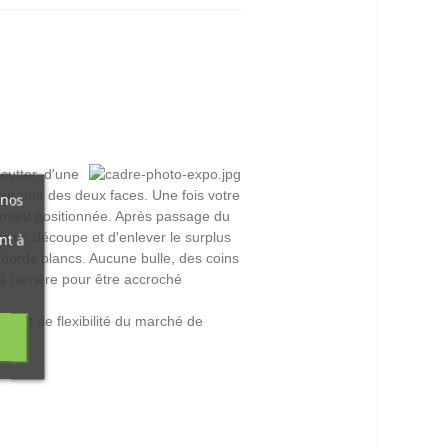
cutter, d'une
sur une des deux faces. Une fois votre
 nos
ctement positionnée. Après passage du
pis de découpe et d'enlever le surplus
nt à
 bords blancs. Aucune bulle, des coins
à l'arrière pour être accroché
é et de flexibilité du marché de