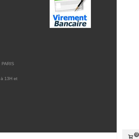
8 PARIS
 à 13H et
0