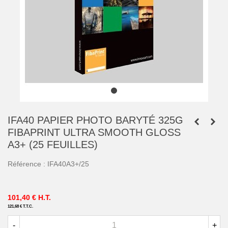
IFA40 PAPIER PHOTO BARYTÉ 325G
FIBAPRINT ULTRA SMOOTH GLOSS
A3+ (25 FEUILLES)
Référence :
IFA40A3+/25
101,40 €
H.T.
121,68 €
T.T.C.
-
+