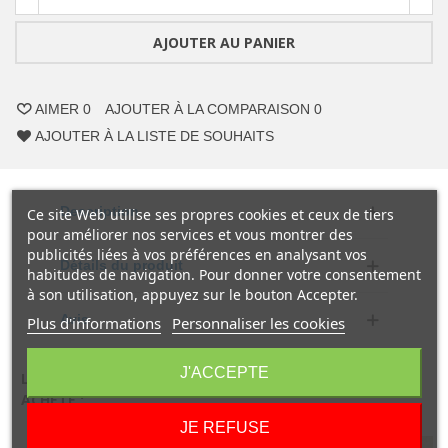
AJOUTER AU PANIER
AIMER
0
AJOUTER À LA COMPARAISON
0
AJOUTER À LA LISTE DE SOUHAITS
Description
Ce site Web utilise ses propres cookies et ceux de tiers
pour améliorer nos services et vous montrer des
publicités liées à vos préférences en analysant vos
Détails du produit
habitudes de navigation. Pour donner votre consentement
à son utilisation, appuyez sur le bouton Accepter.
Avis
Plus d'informations
Personnaliser les cookies
J'ACCEPTE
LES CLIENTS QUI ONT ACHETÉ CE PRODUIT ONT AUSSI
ACHETÉ :
JE REFUSE