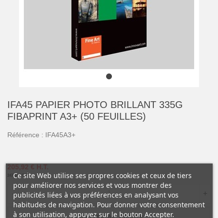
IFA45 PAPIER PHOTO BRILLANT 335G
FIBAPRINT A3+ (50 FEUILLES)
Référence :
IFA45A3+
205,92 €
H.T.
Ce site Web utilise ses propres cookies et ceux de tiers
247,10 €
T.T.C.
pour améliorer nos services et vous montrer des
-
+
publicités liées à vos préférences en analysant vos
habitudes de navigation. Pour donner votre consentement
à son utilisation, appuyez sur le bouton Accepter.
AJOUTER AU PANIER