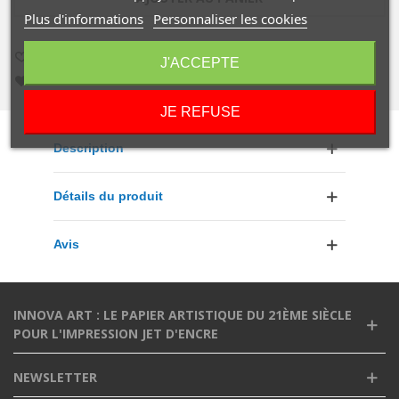
Plus d'informations
Personnaliser les cookies
AIMER
1
AJOUTER À LA COMPARAISON
0
J'ACCEPTE
AJOUTER À LA LISTE DE SOUHAITS
JE REFUSE
Description
Détails du produit
Avis
INNOVA ART : LE PAPIER ARTISTIQUE DU 21ÈME SIÈCLE
POUR L'IMPRESSION JET D'ENCRE
NEWSLETTER