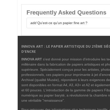
Frequently Asked Questions
add
Qu'est-ce qu'un papier fine art ?
INNOVA ART : LE PAPIER ARTISTIQUE DU 21ÈME SIÈ
D'ENCRE
INNOVA ART
s'est donné pour mission d'introduire les 
millénaire dans la fabrication de papiers artistiques et p
supérieure. Spécialement conçus pour les artistes, phot
professionnels, ces papiers pour imprimante à jet d'encre
Archival (qualité Musée), répondent à leurs exigences de
sont disponibles en format A4, A3, A3+ et A2 et égalemen
et 60 pouces. L'introduction de la gamme de papiers Fiba
numérique au papier baryté, a révolutionné la chambre n
une véritable "renaissance".
Pour retrouver des informations plus techniques (profils, do