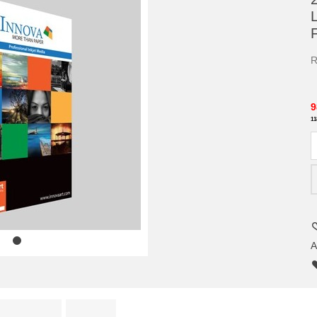
R
9
11
A