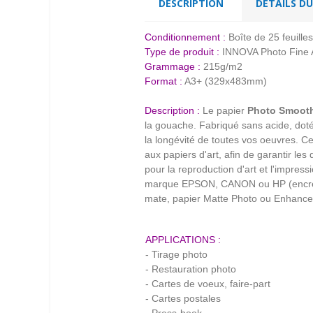
DESCRIPTION
DÉTAILS D
Conditionnement :
Boîte de 25 feuill
Type de produit :
INNOVA Photo Fine 
Grammage :
215g/m2
Format :
A3+ (329x483mm)
Description :
Le papier
Photo Smoot
la gouache. Fabriqué sans acide, dot
la longévité de toutes vos oeuvres. C
aux papiers d'art, afin de garantir le
pour la reproduction d'art et l'impres
marque EPSON, CANON ou HP (encres a
mate, papier Matte Photo ou Enhanced
APPLICATIONS :
- Tirage photo
- Restauration photo
- Cartes de voeux, faire-part
- Cartes postales