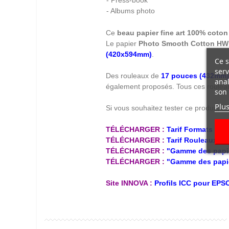
- Press-book
- Albums photo
Ce
beau papier fine art 100% coton
Le papier
Photo Smooth Cotton HW 
(420x594mm)
.
Ce s
serv
Des rouleaux de
17 pouces (432mm)
anal
également proposés. Tous ces rouleau
son 
Plus
Si vous souhaitez tester ce produit, d
TÉLÉCHARGER :
Tarif Formats IN
TÉLÉCHARGER :
Tarif Rouleaux I
TÉLÉCHARGER :
"Gamme des papie
TÉLÉCHARGER :
"Gamme des papi
Site INNOVA :
Profils ICC pour EP