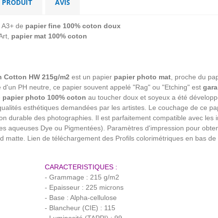
U PRODUIT
AVIS
es A3+ de
papier fine 100% coton doux
Art,
papier mat 100% coton
h Cotton HW 215g/m2
est un papier
papier photo mat
, proche du pap
é d'un PH neutre, ce papier souvent appelé "Rag" ou "Etching" est
gara
e
papier photo 100% coton
au toucher doux et soyeux a été développ
s qualités esthétiques demandées par les artistes. Le couchage de ce pap
sion durable des photographies. Il est parfaitement compatible avec les
queuses Dye ou Pigmentées). Paramètres d'impression pour obtenir le
 matte. Lien de téléchargement des Profils colorimétriques en bas de
CARACTERISTIQUES :
- Grammage : 215 g/m2
- Epaisseur : 225 microns
- Base : Alpha-cellulose
- Blancheur (CIE) : 115