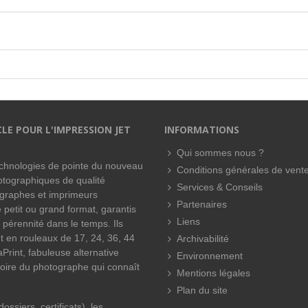
CLE POUR L'IMPRESSION JET
INFORMATIONS
Qui sommes nous ?
technologies de pointe du nouveau
Conditions générales de vent
hotographiques de qualité
Services & Conseils
ographes et imprimeurs
Partenaires
 petit ou grand format, garantis
Liens
 pérennité dans le temps. Ils
t en rouleaux de 17, 24, 36, 44
Archivabilité
Print, fabuleuse alternative
Environnement
oire du photographe qui connaît
Mentions légales
Plan du site
ssiers, certificats), les