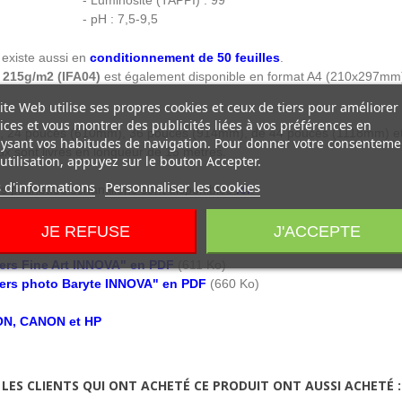
- Luminosité (TAPPI) : 99
- pH : 7,5-9,5
existe aussi en
conditionnement de 50 feuilles
.
215g/m2 (IFA04)
est également disponible en format A4 (210x297m
ite Web utilise ses propres cookies et ceux de tiers pour améliorer
ices et vous montrer des publicités liées à vos préférences en
, 24 pouces (610mm), 36 pouces (914mm), de 44 pouces (1118mm) et
ysant vos habitudes de navigation. Pour donner votre consenteme
x sont livrés en longueur de 15 mètres.
utilisation, appuyez sur le bouton Accepter.
 d'informations
Personnaliser les cookies
es pochettes échantillons sont disponibles
ici
.
NOVA en PDF
(44 Ko)
JE REFUSE
J'ACCEPTE
NNOVA en PDF
(44 Ko)
rs Fine Art INNOVA" en PDF
(611 Ko)
ers photo Baryte INNOVA" en PDF
(660 Ko)
SON, CANON et HP
LES CLIENTS QUI ONT ACHETÉ CE PRODUIT ONT AUSSI ACHETÉ :