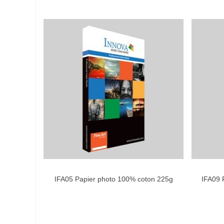
IFA05 Papier photo 100% coton 225g
IFA09 P
AIMER
(Blanc Lumineux) A4 (25 feuilles)