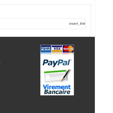
insert_link
e