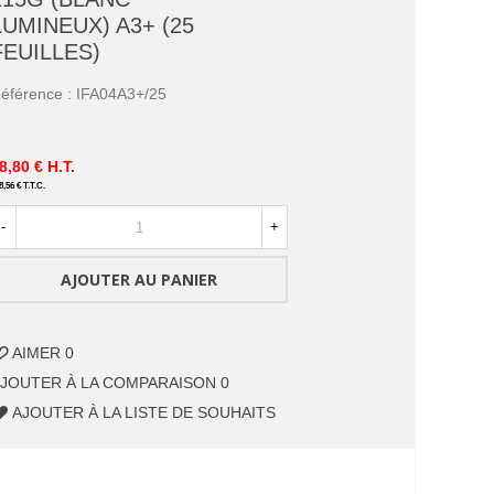
LUMINEUX) A3+ (25
FEUILLES)
éférence :
IFA04A3+/25
8,80 €
H.T.
8,56 €
T.T.C.
-
+
AJOUTER AU PANIER
AIMER
0
JOUTER À LA COMPARAISON
0
AJOUTER À LA LISTE DE SOUHAITS