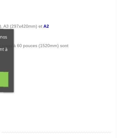
m), A3 (297x420mm) et
A2
 nos
 jusqu'à 60 pouces (1520mm) sont
nt à