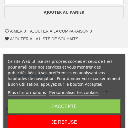
AJOUTER AU PANIER
AIMER
0
AJOUTER À LA COMPARAISON
0
AJOUTER À LA LISTE DE SOUHAITS
Description
Ce site Web utilise ses propres cookies et ceux de tiers
pour améliorer nos services et vous montrer des
publicités liées à vos préférences en analysant vos
Détails du produit
habitudes de navigation. Pour donner votre consentement
à son utilisation, appuyez sur le bouton Accepter.
Avis
Plus d'informations
Personnaliser les cookies
J'ACCEPTE
LES CLIENTS QUI ONT ACHETÉ CE PRODUIT ONT AUSSI
ACHETÉ :
JE REFUSE