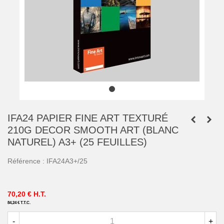
IFA24 PAPIER FINE ART TEXTURÉ
210G DECOR SMOOTH ART (BLANC
NATUREL) A3+ (25 FEUILLES)
Référence :
IFA24A3+/25
70,20 €
H.T.
84,24 €
T.T.C.
-
+