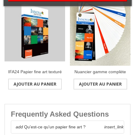
IFA24 Papier fine art texturé
Nuancier gamme complète
210g Decor Smooth Art
INNOVA
AJOUTER AU PANIER
AJOUTER AU PANIER
(Blanc naturel) A3 (25
feuilles)
Frequently Asked Questions
add
Qu'est-ce qu'un papier fine art ?
insert_link