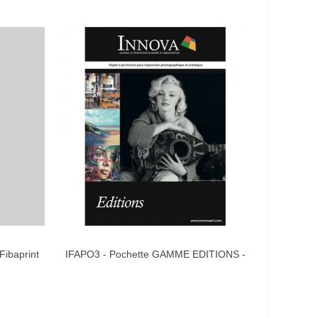
Fibaprint
IFAPO3 - Pochette GAMME EDITIONS -
IFA49 Papi
AIMER
Format : A4 (6 feuilles)
Ro