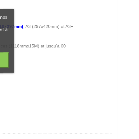
 nos
210x297mm)
, A3 (297x420mm) et A3+
nt à
ces (1118mmx15M) et jusqu'à 60