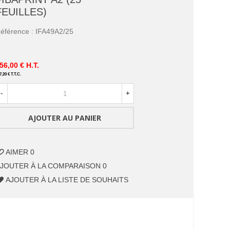
FEUILLES)
éférence :
IFA49A2/25
56,00 €
H.T.
7,20 €
T.T.C.
-
+
AJOUTER AU PANIER
AIMER
0
JOUTER À LA COMPARAISON
0
AJOUTER À LA LISTE DE SOUHAITS