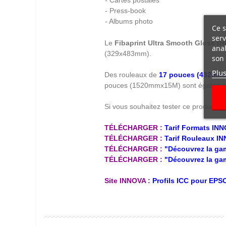
- Cartes postales
- Press-book
- Albums photo
Ce s
serv
Le
Fibaprint Ultra Smooth Gloss (H
anal
(329x483mm).
son 
Plus
Des rouleaux de
17 pouces (432mm
pouces (1520mmx15M) sont également 
Si vous souhaitez tester ce produit, d
TÉLÉCHARGER :
Tarif Formats IN
TÉLÉCHARGER :
Tarif Rouleaux I
TÉLÉCHARGER :
"Découvrez la ga
TÉLÉCHARGER :
"Découvrez la ga
Site INNOVA :
Profils ICC pour EP