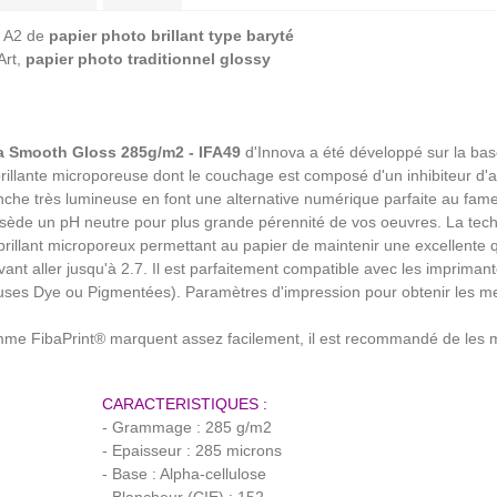
s A2 de
papier photo brillant type baryté
Art,
papier photo traditionnel glossy
ra Smooth Gloss 285g/m2 - IFA49
d'Innova a été développé sur la ba
 brillante microporeuse dont le couchage est composé d'un inhibiteur d'ac
nche très lumineuse en font une alternative numérique parfaite au fame
possède un pH neutre pour plus grande pérennité de vos oeuvres. La tec
 brillant microporeux permettant au papier de maintenir une excellente 
ant aller jusqu'à 2.7. Il est parfaitement compatible avec les impriman
Dye ou Pigmentées). Paramètres d'impression pour obtenir les meille
amme FibaPrint® marquent assez facilement, il est recommandé de les 
CARACTERISTIQUES :
- Grammage : 285 g/m2
- Epaisseur : 285 microns
- Base : Alpha-cellulose