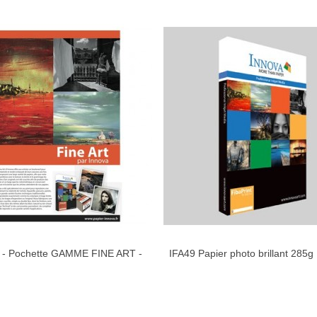
 - Pochette GAMME FINE ART -
IFA49 Papier photo brillant 285g 
AIMER
AIMER
Format : A4 (11 feuilles)
A3+ (25 feuilles)