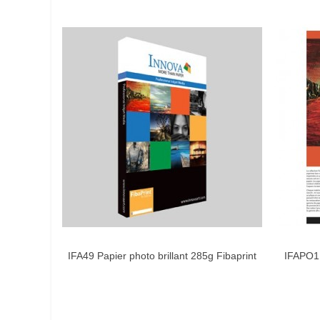
IFA49 Papier photo brillant 285g Fibaprint
IFAPO1
AIMER
A4 (25 feuilles)