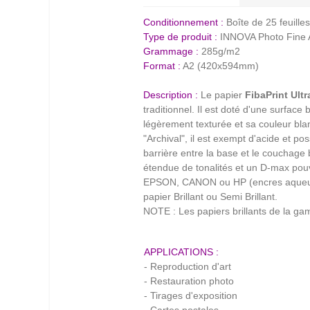
Conditionnement :
Boîte de 25 feuille
Type de produit :
INNOVA Photo Fine 
Grammage :
285g/m2
Format :
A2 (420x594mm)
Description :
Le papier
FibaPrint Ult
traditionnel. Il est doté d'une surface
légèrement texturée et sa couleur bla
"Archival", il est exempt d'acide et 
barrière entre la base et le couchage
étendue de tonalités et un D-max pouv
EPSON, CANON ou HP (encres aqueuses 
papier Brillant ou Semi Brillant.
NOTE : Les papiers brillants de la g
APPLICATIONS :
- Reproduction d'art
- Restauration photo
- Tirages d'exposition