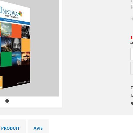
R
1
18
A
U PRODUIT
AVIS