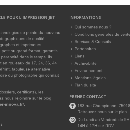
CLE POUR L'IMPRESSION JET
INFORMATIONS
Qui sommes nous ?
technologies de pointe du nouveau
Conditions générales de vent
hotographiques de qualité
Services & Conseils
ographes et imprimeurs
Partenaires
 petit ou grand format, garantis
Liens
 pérennité dans le temps. Ils
t en rouleaux de 17, 24, 36, 44
Archivabilité
Print, fabuleuse alternative
Environnement
oire du photographe qui connaît
Mentions légales
Plan du site
ssiers, certificats), les
PRENEZ CONTACT
z nous rejoindre sur le blog
er-innova.fr/
.
183 rue Championnet 7501
Retrouvez nous sur le plan
Du Lundi au Vendredi de 9H
ns
14H à 17H sur RDV