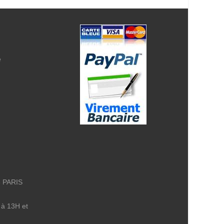
e
8 PARIS
 à 13H et