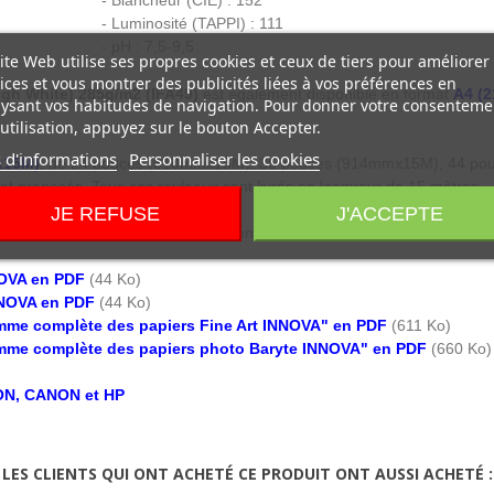
- Blancheur (CIE) : 152
- Luminosité (TAPPI) : 111
- pH : 7,5-9,5
ite Web utilise ses propres cookies et ceux de tiers pour améliorer
ices et vous montrer des publicités liées à vos préférences en
igh White) 285g/m2 (IFA49)
est également disponible en format
A4 (
ysant vos habitudes de navigation. Pour donner votre consenteme
utilisation, appuyez sur le bouton Accepter.
 d'informations
Personnaliser les cookies
x15M)
, de 24 pouces (610mmx15M), 36 pouces (914mmx15M), 44 pou
proposés. Tous ces rouleaux sont livrés en longueur de 15 mètres.
JE REFUSE
J'ACCEPTE
es pochettes échantillons sont disponibles
ici
.
NOVA en PDF
(44 Ko)
NNOVA en PDF
(44 Ko)
mme complète des papiers Fine Art INNOVA" en PDF
(611 Ko)
mme complète des papiers photo Baryte INNOVA" en PDF
(660 Ko)
SON, CANON et HP
LES CLIENTS QUI ONT ACHETÉ CE PRODUIT ONT AUSSI ACHETÉ :