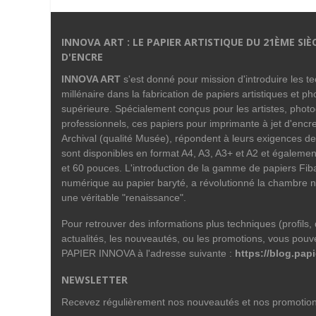
INNOVA ART : LE PAPIER ARTISTIQUE DU 21ÈME SIÈ
D'ENCRE
INNOVA ART
s'est donné pour mission d'introduire les 
millénaire dans la fabrication de papiers artistiques et p
supérieure. Spécialement conçus pour les artistes, phot
professionnels, ces papiers pour imprimante à jet d'encre
Archival (qualité Musée), répondent à leurs exigences de
sont disponibles en format A4, A3, A3+ et A2 et égalemen
et 60 pouces. L'introduction de la gamme de papiers Fiba
numérique au papier baryté, a révolutionné la chambre n
une véritable "renaissance".
Pour retrouver des informations plus techniques (profils, do
actualités, les nouveautés, ou les promotions, vous pouve
PAPIER INNOVA à l'adresse suivante :
https://blog.papi
NEWSLETTER
Recevez régulièrement nos nouveautés et nos promotio